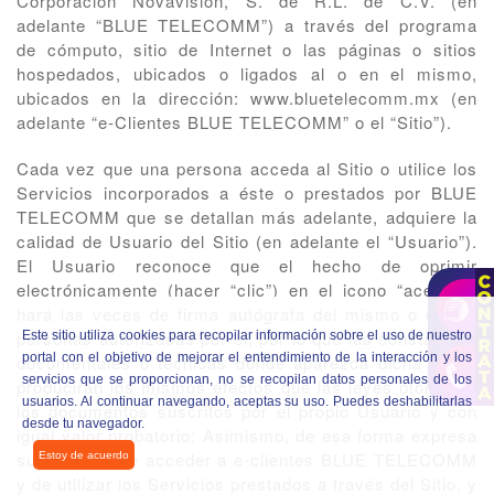
Corporación Novavisión, S. de R.L. de C.V. (en
adelante “BLUE TELECOMM”) a través del programa
de cómputo, sitio de Internet o las páginas o sitios
hospedados, ubicados o ligados al o en el mismo,
ubicados en la dirección: www.bluetelecomm.mx (en
adelante “e-Clientes BLUE TELECOMM” o el “Sitio”).
Cada vez que una persona acceda al Sitio o utilice los
Servicios incorporados a éste o prestados por BLUE
TELECOMM que se detallan más adelante, adquiere la
calidad de Usuario del Sitio (en adelante el “Usuario”).
El Usuario reconoce que el hecho de oprimir
electrónicamente (hacer “clic”) en el icono “aceptar”,
hará las veces de firma autógrafa del mismo o de las
personas autorizadas por él, por lo que las constancias
Este sitio utiliza cookies para recopilar información sobre el uso de nuestro
portal con el objetivo de mejorar el entendimiento de la interacción y los
documentales o técnicas donde aparezca dicha firma,
servicios que se proporcionan, no se recopilan datos personales de los
producirán los mismos efectos que las leyes otorgan a
usuarios. Al continuar navegando, aceptas su uso. Puedes deshabilitarlas
los documentos suscritos por el propio Usuario y con
desde tu navegador.
igual valor probatorio; Asimismo, de esa forma expresa
su voluntad de acceder a e-clientes BLUE TELECOMM
y de utilizar los Servicios prestados a través del Sitio, y